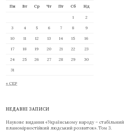
a
Пн
Вт
Ср
Чт
Пт
Сб
Нд
l
a
1
2
n
g
3
4
5
6
7
8
9
u
10
11
12
13
14
15
16
a
g
17
18
19
20
21
22
23
e
24
25
26
27
28
29
30
31
« СЕР
НЕДАВНІ ЗАПИСИ
Наукове видання «Українському народу – стабільний
планомірностійкий людський розвиток». Том 3.