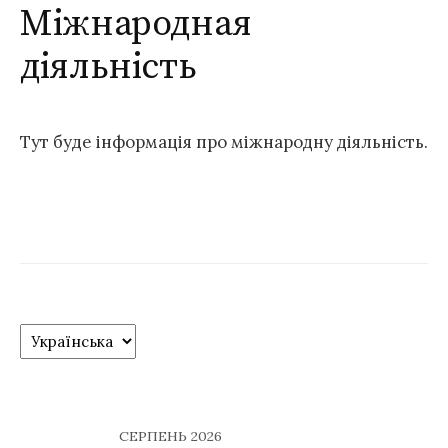
Міжнародная
діяльність
Тут буде інформація про міжнародну діяльність.
C
h
o
o
s
СЕРПЕНЬ 2026
e