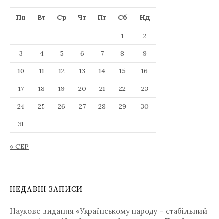
a
Пн
Вт
Ср
Чт
Пт
Сб
Нд
l
a
1
2
n
g
3
4
5
6
7
8
9
u
10
11
12
13
14
15
16
a
g
17
18
19
20
21
22
23
e
24
25
26
27
28
29
30
31
« СЕР
НЕДАВНІ ЗАПИСИ
Наукове видання «Українському народу – стабільний