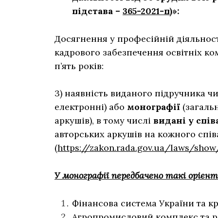
підстава –
365-2021-п
)»:
Досягнення у професійній діяльност
кадрового забезпечення освітніх ко
п’ять років:
3) наявність виданого підручника ч
електронні) або
монографії
(загаль
аркушів), в тому числі
видані у спів
авторських аркушів на кожного співа
(
https://zakon.rada.gov.ua/laws/sho
У монографії передбачено такі орієнто
Фінансова система України та кр
Агропромисловий комплекс та р