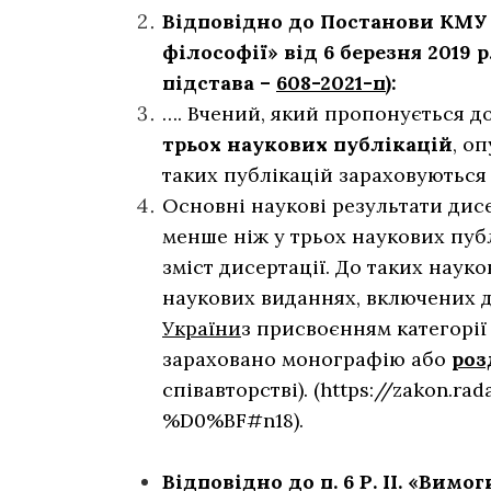
Відповідно до Постанови КМУ
філософії» від 6 березня 2019 р.
підстава –
608-2021-п
):
…. Вчений, який пропонується д
трьох наукових публікацій
, о
таких публікацій зараховуютьс
Основні наукові результати дисе
менше ніж у трьох наукових пуб
зміст дисертації. До таких науко
наукових виданнях, включених 
України
з присвоєнням категорії 
зараховано монографію або
роз
співавторстві). (https://zakon.ra
%D0%BF#n18).
Відповідно до п. 6 Р. ІІ. «Вим