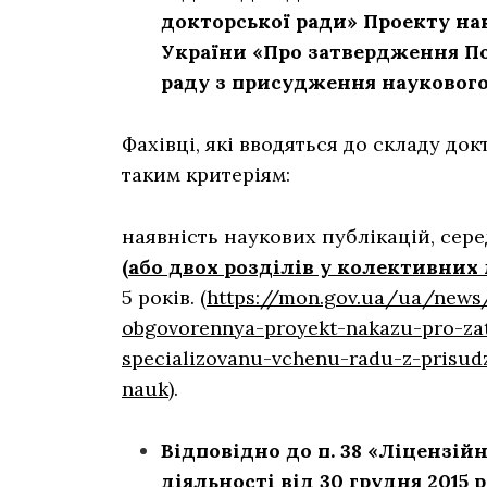
докторської ради» Проекту нак
України «Про затвердження П
раду з присудження наукового
Фахівці, які вводяться до складу до
таким критеріям:
наявність наукових публікацій, сере
(або двох розділів у колективних 
5 років. (
https://mon.gov.ua/ua/new
obgovorennya-proyekt-nakazu-pro-za
specializovanu-vchenu-radu-z-prisu
nauk
).
Відповідно до п. 38 «Ліцензій
діяльності від 30 грудня 2015 р.