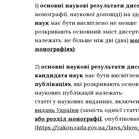
1)
основні наукові результати дис
монографії, наукової доповіді) на з
наук
має бути висвітлено не менше 
розкривають основний зміст дисерта
належать: не більше ніж дві (два)
мо
монографіях
)
;
2)
основні наукові результати дис
кандидата наук
має бути висвітлен
публікаціях
, які розкривають основ
наукових публікацій належать:
статті у наукових виданнях, включе
видань України
(замість однієї стат
або розділ монографії
, опублікован
(
https://zakon.rada.gov.ua/laws/sho