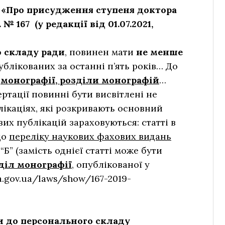
 «Про присудження ступеня доктора
 № 167 (у редакції від 01.07.2021,
о
складу ради
, повинен мати
не менше
публікованих за останні п’ять років… До
я
монографії, розділи монографій
…
ртації повинні бути висвітлені не
лікаціях, які розкривають основний
вих публікацій зараховуються: статті в
до
переліку наукових фахових видань
“Б” (замість однієї статті може бути
діл монографії
, опублікованої у
da.gov.ua/laws/show/167-2019-
оги до персонального складу