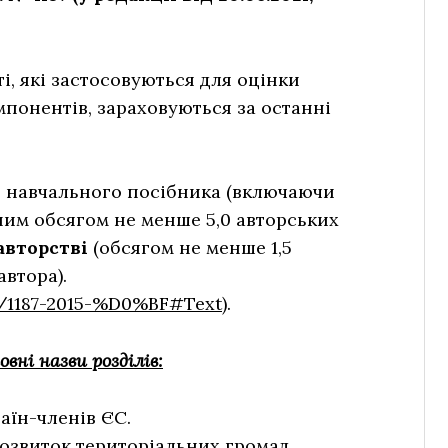
і, які застосовуються для оцінки
мпонентів, зараховуються за останні
и навчального посібника (включаючи
ним обсягом не менше 5,0 авторських
авторстві
(обсягом не менше 1,5
втора).
w/1187-2015-%D0%BF#Text
).
вні назви розділів:
аїн-членів ЄС.
озвиток територіальних громад.