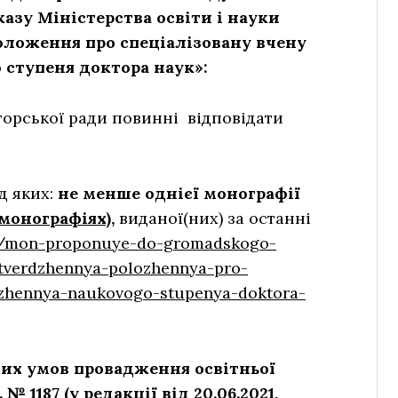
азу Міністерства освіти і науки
оложення про спеціалізовану вчену
 ступеня доктора наук»:
кторської ради повинні відповідати
д яких:
не менше однієї монографії
монографіях),
виданої(них) за останні
s/mon-proponuye-do-gromadskogo-
tverdzhennya-polozhennya-pro-
dzhennya-naukovogo-stupenya-doktora-
них умов провадження освітньої
 № 1187 (у редакції від 20.06.2021,