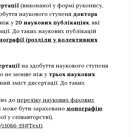
ертації
(виконаної у формі рукопису,
добуття наукового ступеня
доктора
ніж у
20 наукових публікаціях
, які
ції. До таких наукових публікацій
нографії (розділи у колективних
ертації
на здобуття наукового ступеня
о не менше ніж у
трьох наукових
ний зміст дисертації. До таких
них до
переліку наукових фахових
ті може бути зараховано
монографію
ої у співавторстві).
w/z1086-19#Text
).