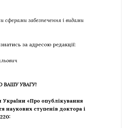
ми сферами забезпечення і видами
натись за адресою редакції:
ильович
 ВАШУ УВАГУ!
ки України «Про опублікування
тя наукових ступенів доктора і
220: