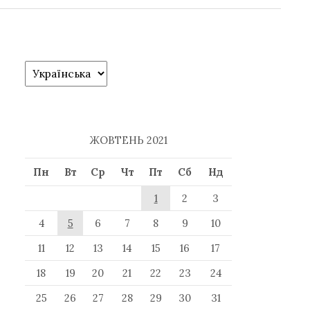
у
к
:
C
h
o
o
s
ЖОВТЕНЬ 2021
e
a
Пн
Вт
Ср
Чт
Пт
Сб
Нд
l
a
1
2
3
n
4
5
6
7
8
9
10
g
u
11
12
13
14
15
16
17
a
18
19
20
21
22
23
24
g
e
25
26
27
28
29
30
31